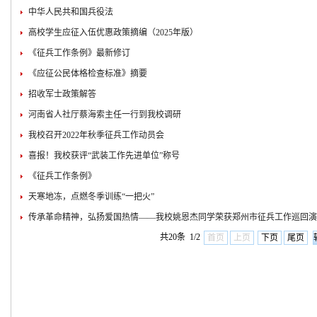
中华人民共和国兵役法
高校学生应征入伍优惠政策摘编（2025年版）
《征兵工作条例》最新修订
《应征公民体格检查标准》摘要
招收军士政策解答
河南省人社厅蔡海索主任一行到我校调研
我校召开2022年秋季征兵工作动员会
喜报！我校获评“武装工作先进单位”称号
《征兵工作条例》
天寒地冻，点燃冬季训练“一把火”
传承革命精神，弘扬爱国热情——我校姚恩杰同学荣获郑州市征兵工作巡回演
共20条 1/2
首页
上页
下页
尾页