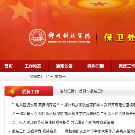
首页
工作动态
通知公告
机构职能
党建工
2026年8月10日 星期一
当前位置：
首页
>
武装工作
武装工作
军地共建促发展 双拥情深迎八一|郑州科技学院赴荥阳市人武部开展走访座谈
八一拥军暖人心 军民鱼水续深情|郑州科技学院武装部赴二七区人民武装部开展
二七区人武部领导莅临我校视察指导 共话军训与国防教育新篇章
武装工作|热血青春 戎装启航 ——我校组织2025年下半年大学生义务兵入伍欢