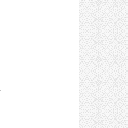
国
忱
学
国
续