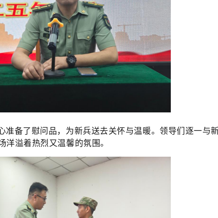
心准备了慰问品，为新兵送去关怀与温暖。领导们逐一与
场洋溢着热烈又温馨的氛围。