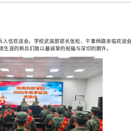
新兵入伍欢送会。学校武装部部长张松、干事杨路亲临欢送
旅生涯的新兵们致以最诚挚的祝福与深切的期许。