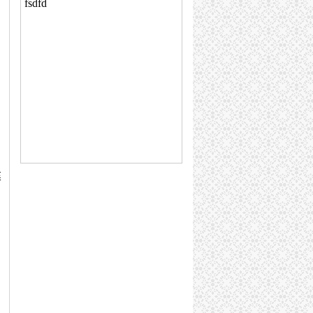
fsdfd
。
，
建