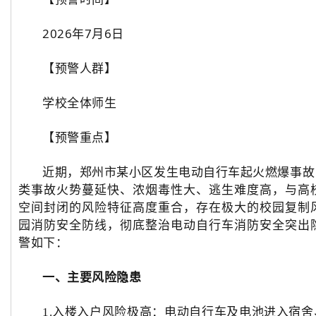
2026年7月6日
【预警
人
群】
学校全
体师
生
【预
警
重点】
近期，郑州
市某小区发生电动自行车起火燃爆事故
类事故火势蔓延快、浓烟毒性大、逃生难度高，与高
空间封闭的风险特征高度重合，存在极大的校园复制
园消防安全防线，彻底整治电动自行车消防安全突出
警如下：
一、主要风险隐患
1.入楼入户风险极高：电动自行车及电池进入宿