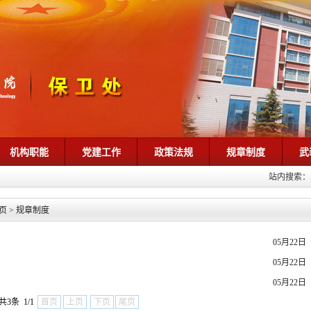
机构职能
党建工作
政策法规
规章制度
武
站内搜索：
页
>
规章制度
05月22日
05月22日
05月22日
共3条 1/1
首页
上页
下页
尾页